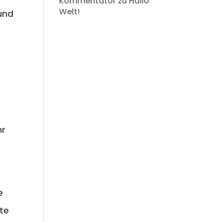
Kommentator
zu
Hallo
Welt!
und
hr
e
te