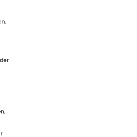
en.
(der
n,
er