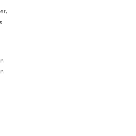
er,
s
en
in