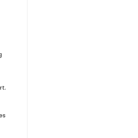
g
rt.
ses